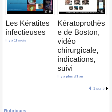
17:36
7:11
Les Kératites
Kératoprothès
infectieuses
e de Boston,
vidéo
Il y a 11 mois
chirurgicale,
indications,
suivi
Il y a plus d'1 an
1 sur 5
Rubriques