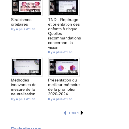
24:54
16:34
Strabismes
TND - Repérage
orbitaires
et orientation des
enfants à risque.
Il y a plus d'1 an
Quelles
recommandations
concernant la
vision
Il y a plus d'1 an
23:43
7:55
Méthodes
Présentation du
innovantes de
meilleur mémoire
mesure de la
de la promotion
neutralisation
2020-2024
Il y a plus d'1 an
Il y a plus d'1 an
1 sur 5