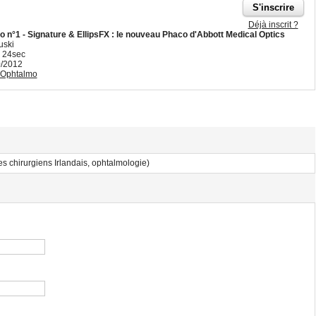
Déjà inscrit ?
n°1 - Signature & EllipsFX : le nouveau Phaco d'Abbott Medical Optics
uski
 24sec
0/2012
Ophtalmo
 chirurgiens Irlandais, ophtalmologie)