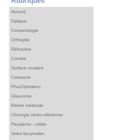
Rubriques
Accueil
Optique
Contactologie
Orthoptie
Réfractive
Cornée
Surface oculaire
Cataracte
PhacOphtalmo
Glaucome
Rétine médicale
Chirurgie vitréo-rétinienne
Paupières - orbite
Voies lacrymales