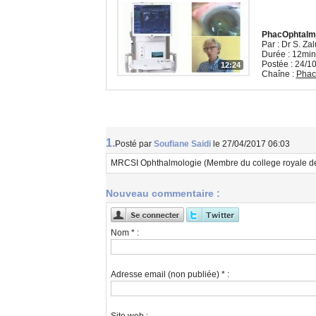
PhacOphtalmo 
Par : Dr S. Zal
Durée : 12min
Postée : 24/1
12:24
Chaîne :
Phac
1.
Posté par
Soufiane Saidi
le 27/04/2017 06:03
MRCSI Ophthalmologie (Membre du college royale des
Nouveau commentaire :
Nom * :
Adresse email (non publiée) * :