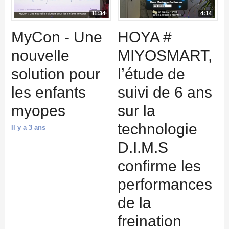
11:34
4:14
MyCon - Une
HOYA #
nouvelle
MIYOSMART,
solution pour
l’étude de
les enfants
suivi de 6 ans
myopes
sur la
technologie
Il y a 3 ans
D.I.M.S
confirme les
performances
de la
freination