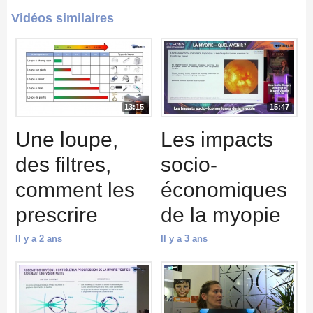
Vidéos similaires
13:15
15:47
Une loupe,
Les impacts
des filtres,
socio-
comment les
économiques
prescrire
de la myopie
Il y a 2 ans
Il y a 3 ans