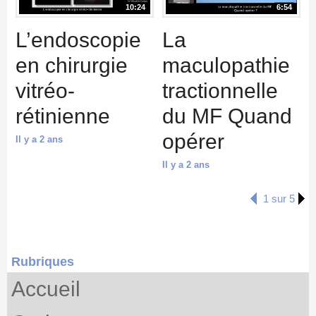
10:24
6:54
L’endoscopie
La
en chirurgie
maculopathie
vitréo-
tractionnelle
rétinienne
du MF Quand
opérer
Il y a 2 ans
Il y a 2 ans
1 sur 5
Rubriques
Accueil