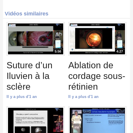
Vidéos similaires
5:56
4:27
Suture d’un
Ablation de
Iluvien à la
cordage sous-
sclère
rétinien
Il y a plus d'1 an
Il y a plus d'1 an