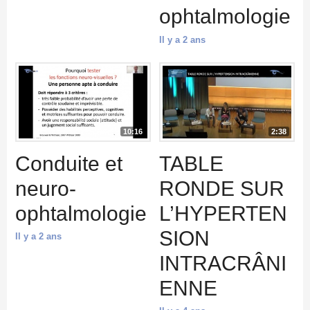
ophtalmologie
Il y a 2 ans
10:16
2:38
Conduite et
TABLE
neuro-
RONDE SUR
ophtalmologie
L’HYPERTEN
SION
Il y a 2 ans
INTRACRÂNI
ENNE