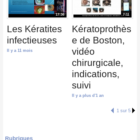
17:36
7:11
Les Kératites
Kératoprothès
infectieuses
e de Boston,
vidéo
Il y a 11 mois
chirurgicale,
indications,
suivi
Il y a plus d'1 an
1 sur 5
Rubriques