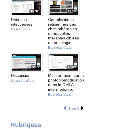
15:32
12:15
Rétinites
Complications
infectieuses
rétiniennes des
chimiothérapies
Il y a 11 mois
et nouvelles
thérapies ciblées
en oncologie.
Il y a plus d'1 an
3:15
12:09
Discussion
Mise au point sur la
photobiomodulation
Il y a plus d'1 an
dans la DMLA
intermédiaire.
Il y a plus d'1 an
1 sur 5
Rubriques