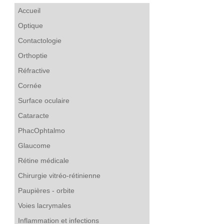
Accueil
Optique
Contactologie
Orthoptie
Réfractive
Cornée
Surface oculaire
Cataracte
PhacOphtalmo
Glaucome
Rétine médicale
Chirurgie vitréo-rétinienne
Paupières - orbite
Voies lacrymales
Inflammation et infections