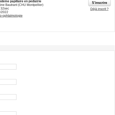
œdème papillaire en pédiatrie
tine Bautrant (CHU Montpellier)
 32sec
Déjà inscrit ?
5/2022
o-ophtalmologie