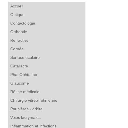
Accueil
Optique
Contactologie
Orthoptie
Réfractive
Cornée
Surface oculaire
Cataracte
PhacOphtalmo
Glaucome
Rétine médicale
Chirurgie vitréo-rétinienne
Paupières - orbite
Voies lacrymales
Inflammation et infections