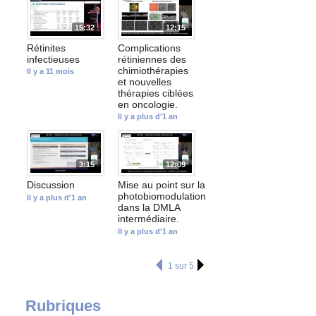
15:32
12:15
Rétinites
Complications
infectieuses
rétiniennes des
chimiothérapies
Il y a 11 mois
et nouvelles
thérapies ciblées
en oncologie.
Il y a plus d'1 an
3:15
12:09
Discussion
Mise au point sur la
photobiomodulation
Il y a plus d'1 an
dans la DMLA
intermédiaire.
Il y a plus d'1 an
1 sur 5
Rubriques