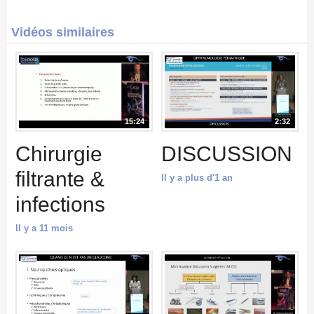
Vidéos similaires
15:24
2:32
Chirurgie
DISCUSSION
filtrante &
Il y a plus d'1 an
infections
Il y a 11 mois