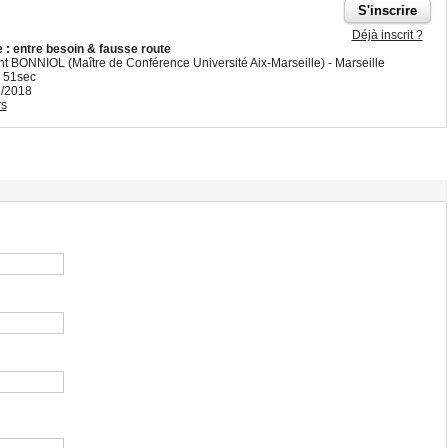
Déjà inscrit ?
: entre besoin & fausse route
nt BONNIOL (Maître de Conférence Université Aix-Marseille) - Marseille
 51sec
2/2018
rs