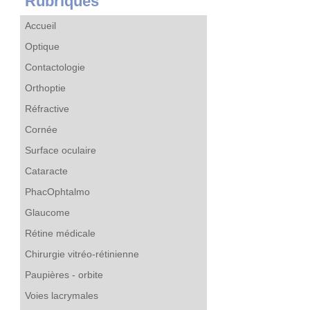
Rubriques
Accueil
Optique
Contactologie
Orthoptie
Réfractive
Cornée
Surface oculaire
Cataracte
PhacOphtalmo
Glaucome
Rétine médicale
Chirurgie vitréo-rétinienne
Paupières - orbite
Voies lacrymales