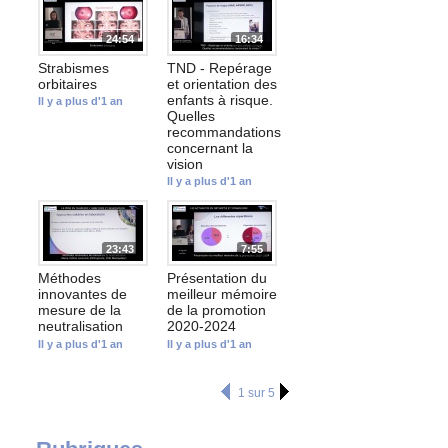
24:54
16:34
Strabismes
TND - Repérage
orbitaires
et orientation des
enfants à risque.
Il y a plus d'1 an
Quelles
recommandations
concernant la
vision
Il y a plus d'1 an
23:43
7:55
Méthodes
Présentation du
innovantes de
meilleur mémoire
mesure de la
de la promotion
neutralisation
2020-2024
Il y a plus d'1 an
Il y a plus d'1 an
1 sur 5