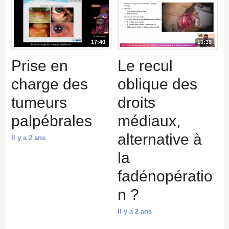
17:40
10:39
Prise en
Le recul
charge des
oblique des
tumeurs
droits
palpébrales
médiaux,
alternative à
Il y a 2 ans
la
fadénopératio
n ?
Il y a 2 ans