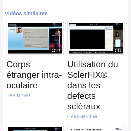
Vidéos similaires
17:47
2:51
Corps
Utilisation du
étranger intra-
SclerFIX®
oculaire
dans les
defects
Il y a 11 mois
scléraux
Il y a plus d'1 an