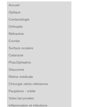
Accueil
Optique
Contactologie
Orthoptie
Réfractive
Cornée
Surface oculaire
Cataracte
PhacOphtalmo
Glaucome
Rétine médicale
Chirurgie vitréo-rétinienne
Paupières - orbite
Voies lacrymales
Inflammation et infections