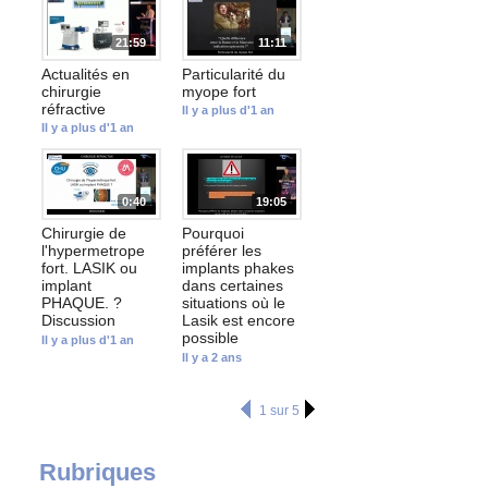
21:59
11:11
Actualités en
Particularité du
chirurgie
myope fort
réfractive
Il y a plus d'1 an
Il y a plus d'1 an
0:40
19:05
Chirurgie de
Pourquoi
l'hypermetrope
préférer les
fort. LASIK ou
implants phakes
implant
dans certaines
PHAQUE. ?
situations où le
Discussion
Lasik est encore
possible
Il y a plus d'1 an
Il y a 2 ans
1 sur 5
Rubriques