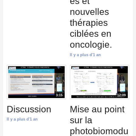
es et
nouvelles
thérapies
ciblées en
oncologie.
Il y a plus d'1 an
3:15
12:09
Discussion
Mise au point
sur la
Il y a plus d'1 an
photobiomodu