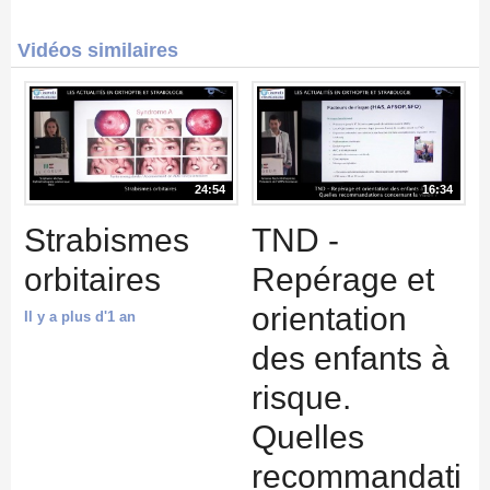
Vidéos similaires
24:54
16:34
Strabismes
TND -
orbitaires
Repérage et
orientation
Il y a plus d'1 an
des enfants à
risque.
Quelles
recommandati