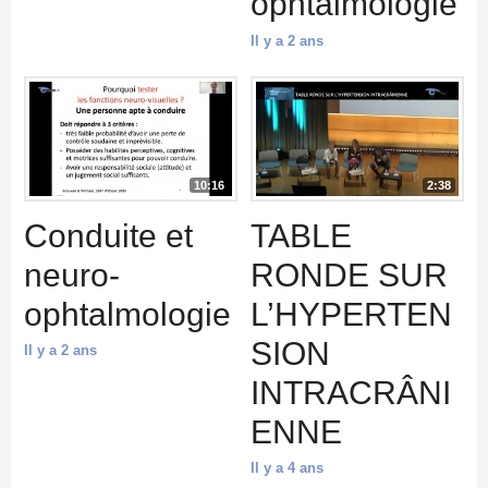
ophtalmologie
Il y a 2 ans
10:16
2:38
Conduite et
TABLE
neuro-
RONDE SUR
ophtalmologie
L’HYPERTEN
SION
Il y a 2 ans
INTRACRÂNI
ENNE
Il y a 4 ans