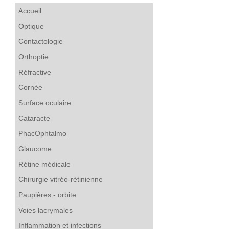
Accueil
Optique
Contactologie
Orthoptie
Réfractive
Cornée
Surface oculaire
Cataracte
PhacOphtalmo
Glaucome
Rétine médicale
Chirurgie vitréo-rétinienne
Paupières - orbite
Voies lacrymales
Inflammation et infections