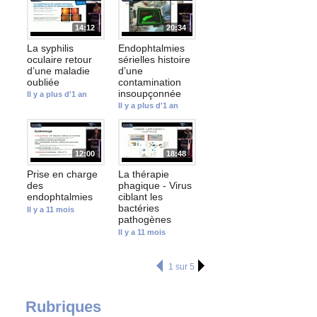
14:12
20:34
La syphilis
Endophtalmies
oculaire retour
sérielles histoire
d’une maladie
d’une
oubliée
contamination
insoupçonnée
Il y a plus d'1 an
Il y a plus d'1 an
12:00
18:48
Prise en charge
La thérapie
des
phagique - Virus
endophtalmies
ciblant les
bactéries
Il y a 11 mois
pathogènes
Il y a 11 mois
1 sur 5
Rubriques