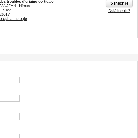
es troubles d'origine corticale
 JEANJEAN - Nîmes
 15sec
Déjà inscrit ?
9/2017
o-ophtalmologie