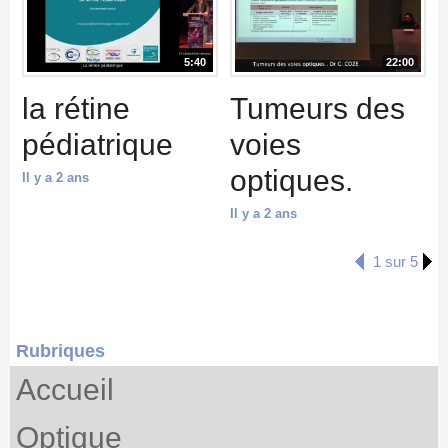
5:40
22:00
la rétine
Tumeurs des
pédiatrique
voies
optiques.
Il y a 2 ans
Il y a 2 ans
1 sur 5
Rubriques
Accueil
Optique