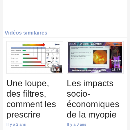
Vidéos similaires
13:15
15:47
Une loupe,
Les impacts
des filtres,
socio-
comment les
économiques
prescrire
de la myopie
Il y a 2 ans
Il y a 3 ans