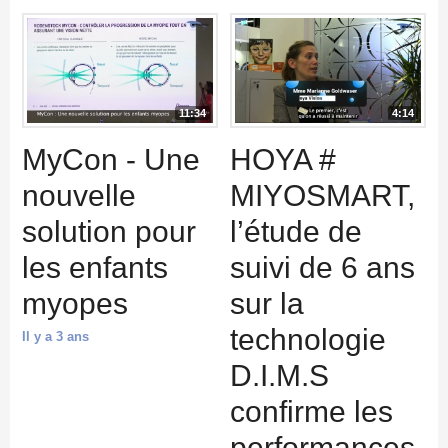
11:34
4:14
MyCon - Une
HOYA #
nouvelle
MIYOSMART,
solution pour
l’étude de
les enfants
suivi de 6 ans
myopes
sur la
technologie
Il y a 3 ans
D.I.M.S
confirme les
performances