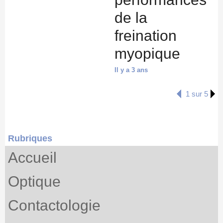
de la
freination
myopique
Il y a 3 ans
1 sur 5
Rubriques
Accueil
Optique
Contactologie