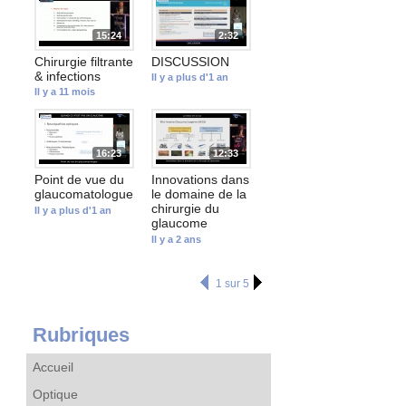
15:24
2:32
Chirurgie filtrante
DISCUSSION
& infections
Il y a plus d'1 an
Il y a 11 mois
16:23
12:33
Point de vue du
Innovations dans
glaucomatologue
le domaine de la
chirurgie du
Il y a plus d'1 an
glaucome
Il y a 2 ans
1 sur 5
Rubriques
Accueil
Optique