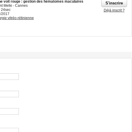
ne voit rouge : gestion des hématomes maculaires
nt Melki - Cannes
 24sec
Déjà inscrit ?
2/2017
rgie vitréo-rétinienne