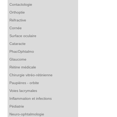
Contactologie
Orthoptie
Réfractive
Cornée
Surface oculaire
Cataracte
PhacOphtalmo
Glaucome
Rétine médicale
Chirurgie vitréo-rétinienne
Paupières - orbite
Voies lacrymales
Inflammation et infections
Pédiatrie
Neuro-ophtalmologie