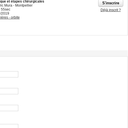
ique et étapes chirurgicales
ric Mura - Montpellier
 55sec
Déjà inscrit ?
6/2019
ères - orbite