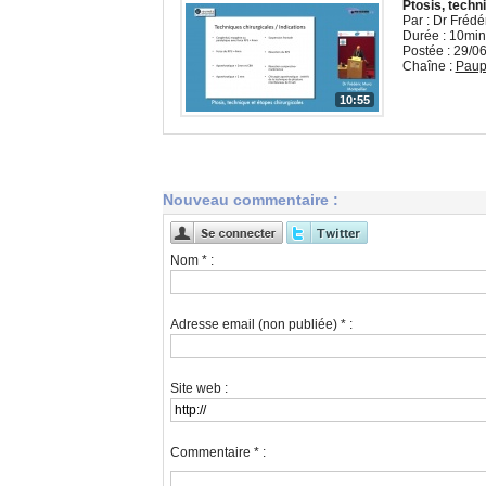
Ptosis, techn
Par : Dr Frédé
Durée : 10min
Postée : 29/0
Chaîne :
Paupi
10:55
Nouveau commentaire :
Nom * :
Adresse email (non publiée) * :
Site web :
Commentaire * :