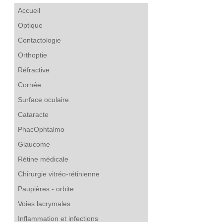
Accueil
Optique
Contactologie
Orthoptie
Réfractive
Cornée
Surface oculaire
Cataracte
PhacOphtalmo
Glaucome
Rétine médicale
Chirurgie vitréo-rétinienne
Paupières - orbite
Voies lacrymales
Inflammation et infections