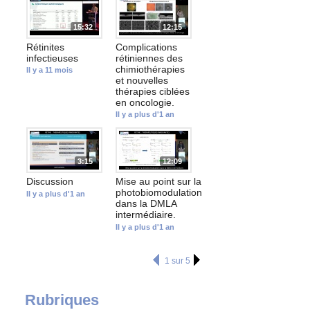
15:32
12:15
Rétinites
Complications
infectieuses
rétiniennes des
chimiothérapies
Il y a 11 mois
et nouvelles
thérapies ciblées
en oncologie.
Il y a plus d'1 an
3:15
12:09
Discussion
Mise au point sur la
photobiomodulation
Il y a plus d'1 an
dans la DMLA
intermédiaire.
Il y a plus d'1 an
1 sur 5
Rubriques