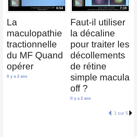
6:54
7:19
La
Faut-il utiliser
maculopathie
la décaline
tractionnelle
pour traiter les
du MF Quand
décollements
opérer
de rétine
simple macula
Il y a 2 ans
off ?
Il y a 2 ans
1 sur 5