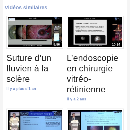
Vidéos similaires
5:56
10:24
Suture d’un
L’endoscopie
Iluvien à la
en chirurgie
sclère
vitréo-
rétinienne
Il y a plus d'1 an
Il y a 2 ans