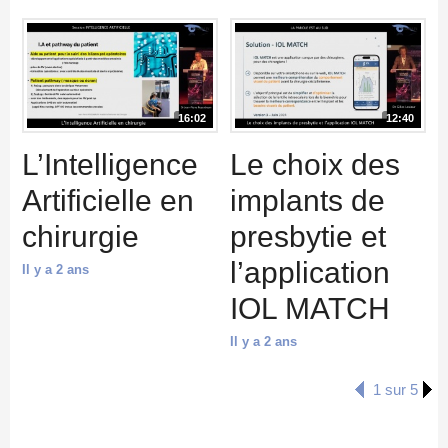
16:02
12:40
L’Intelligence
Le choix des
Artificielle en
implants de
chirurgie
presbytie et
l’application
Il y a 2 ans
IOL MATCH
Il y a 2 ans
1 sur 5