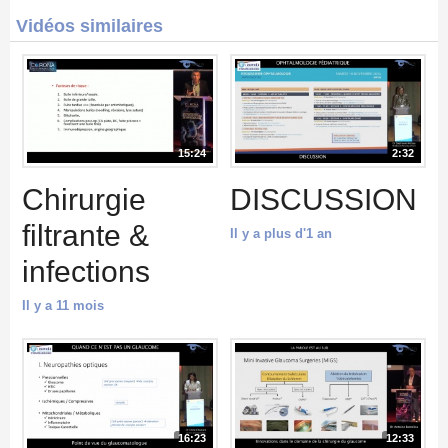
Vidéos similaires
15:24
2:32
Chirurgie
DISCUSSION
filtrante &
Il y a plus d'1 an
infections
Il y a 11 mois
16:23
12:33