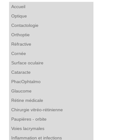
Accueil
Optique
Contactologie
Orthoptie
Réfractive
Cornée
Surface oculaire
Cataracte
PhacOphtalmo
Glaucome
Rétine médicale
Chirurgie vitréo-rétinienne
Paupières - orbite
Voies lacrymales
Inflammation et infections