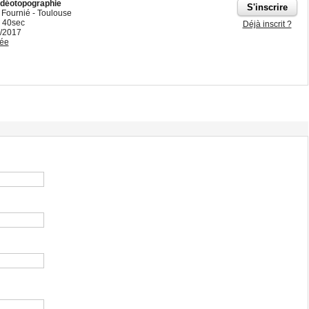
vidéotopographie
e Fournié - Toulouse
 40sec
Déjà inscrit ?
3/2017
ée