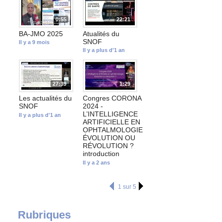
0:55
22:21
BA-JMO 2025
Atualités du
SNOF
Il y a 9 mois
Il y a plus d'1 an
27:39
1:29
Les actualités du
Congres CORONA
SNOF
2024 -
L’INTELLIGENCE
Il y a plus d'1 an
ARTIFICIELLE EN
OPHTALMOLOGIE
ÉVOLUTION OU
RÉVOLUTION ?
introduction
Il y a 2 ans
1 sur 5
Rubriques