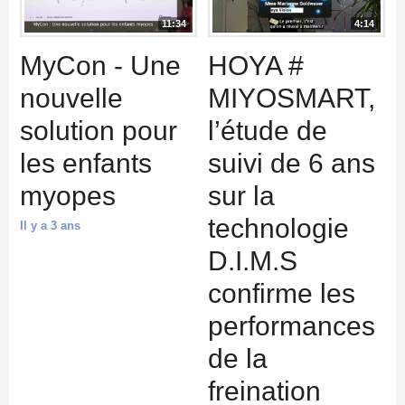
11:34
4:14
MyCon - Une
HOYA #
nouvelle
MIYOSMART,
solution pour
l’étude de
les enfants
suivi de 6 ans
myopes
sur la
technologie
Il y a 3 ans
D.I.M.S
confirme les
performances
de la
freination