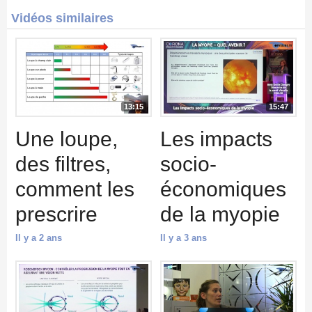
Vidéos similaires
13:15
15:47
Une loupe,
Les impacts
des filtres,
socio-
comment les
économiques
prescrire
de la myopie
Il y a 2 ans
Il y a 3 ans