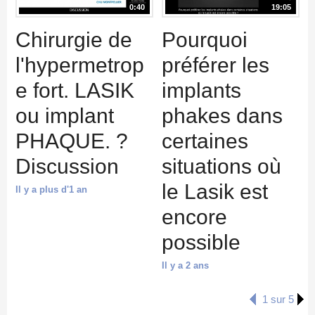
0:40
19:05
Chirurgie de
Pourquoi
l'hypermetrop
préférer les
e fort. LASIK
implants
ou implant
phakes dans
PHAQUE. ?
certaines
Discussion
situations où
le Lasik est
Il y a plus d'1 an
encore
possible
Il y a 2 ans
1 sur 5