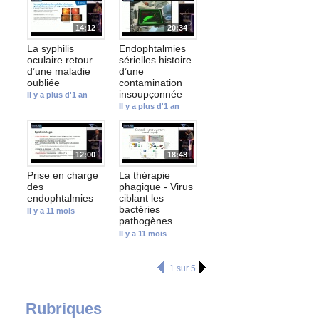
14:12
20:34
La syphilis
Endophtalmies
oculaire retour
sérielles histoire
d’une maladie
d’une
oubliée
contamination
insoupçonnée
Il y a plus d'1 an
Il y a plus d'1 an
12:00
18:48
Prise en charge
La thérapie
des
phagique - Virus
endophtalmies
ciblant les
bactéries
Il y a 11 mois
pathogènes
Il y a 11 mois
1 sur 5
Rubriques