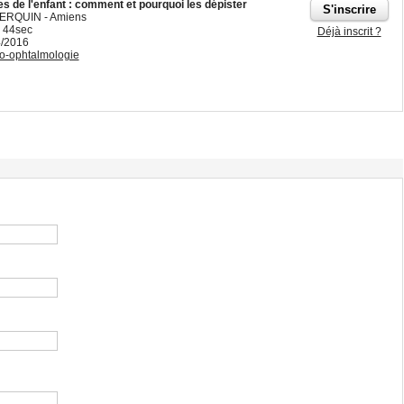
s de l'enfant : comment et pourquoi les dépister
 BERQUIN - Amiens
 44sec
Déjà inscrit ?
4/2016
o-ophtalmologie