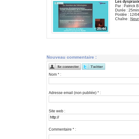
Les dyspraxie
Par : Patrick
Durée : 25min
Postée : 12/0
Chaîne :
Neur
25:44
Nouveau commentaire :
Nom * :
Adresse email (non publiée) * :
Site web :
Commentaire * :