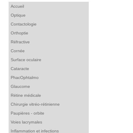
Accueil
Optique
Contactologie
Orthoptie
Réfractive
Cornée
Surface oculaire
Cataracte
PhacOphtalmo
Glaucome
Rétine médicale
Chirurgie vitréo-rétinienne
Paupières - orbite
Voies lacrymales
Inflammation et infections