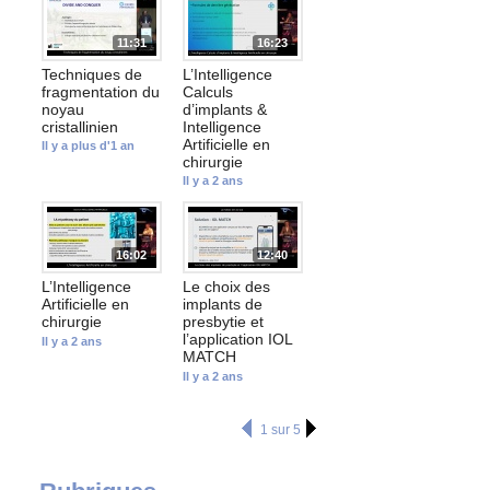
11:31
16:23
Techniques de
L’Intelligence
fragmentation du
Calculs
noyau
d’implants &
cristallinien
Intelligence
Artificielle en
Il y a plus d'1 an
chirurgie
Il y a 2 ans
16:02
12:40
L’Intelligence
Le choix des
Artificielle en
implants de
chirurgie
presbytie et
l’application IOL
Il y a 2 ans
MATCH
Il y a 2 ans
1 sur 5