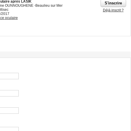
culaire après LASIK
mine OUNNOUGHENE -Beaulieu sur Mer
36sec
Déjà inscrit ?
4/2017
ce oculaire