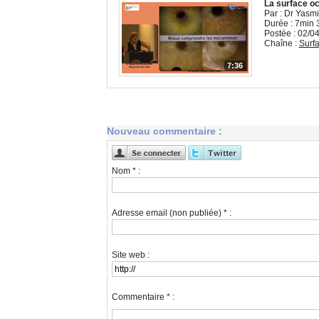
La surface o
Par : Dr Yas
Durée : 7min 
Postée : 02/0
Chaîne :
Surfa
7:36
Nouveau commentaire :
Nom * :
Adresse email (non publiée) * :
Site web :
Commentaire * :