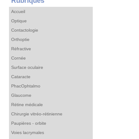
Rubriques
Accueil
Optique
Contactologie
Orthoptie
Réfractive
Cornée
Surface oculaire
Cataracte
PhacOphtalmo
Glaucome
Rétine médicale
Chirurgie vitréo-rétinienne
Paupières - orbite
Voies lacrymales