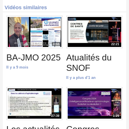
Vidéos similaires
0:55
22:21
BA-JMO 2025
Atualités du
SNOF
Il y a 9 mois
Il y a plus d'1 an
27:39
1:29