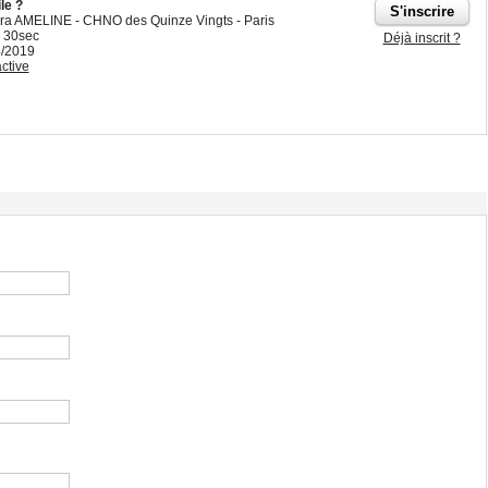
le ?
ara AMELINE - CHNO des Quinze Vingts - Paris
 30sec
Déjà inscrit ?
4/2019
ctive