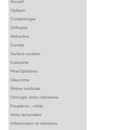
Accueil
Optique
Contactologie
Orthoptie
Réfractive
Cornée
Surface oculaire
Cataracte
PhacOphtalmo
Glaucome
Rétine médicale
Chirurgie vitréo-rétinienne
Paupières - orbite
Voies lacrymales
Inflammation et infections