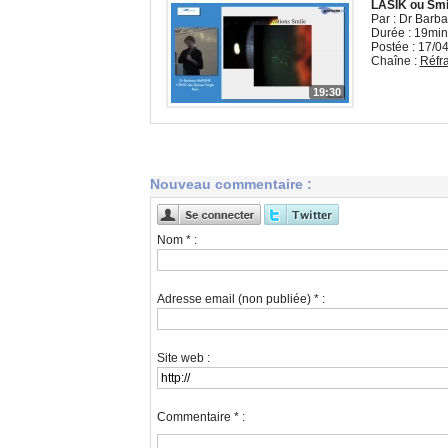
LASIK ou Smi
Par : Dr Barb
Durée : 19min
Postée : 17/0
Chaîne :
Réfra
19:30
Nouveau commentaire :
Nom * :
Adresse email (non publiée) * :
Site web :
Commentaire * :