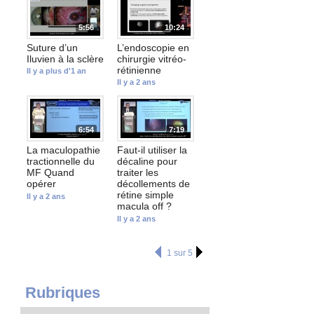
5:56
10:24
Suture d’un
L’endoscopie en
Iluvien à la sclère
chirurgie vitréo-
rétinienne
Il y a plus d'1 an
Il y a 2 ans
6:54
7:19
La maculopathie
Faut-il utiliser la
tractionnelle du
décaline pour
MF Quand
traiter les
opérer
décollements de
rétine simple
Il y a 2 ans
macula off ?
Il y a 2 ans
1 sur 5
Rubriques