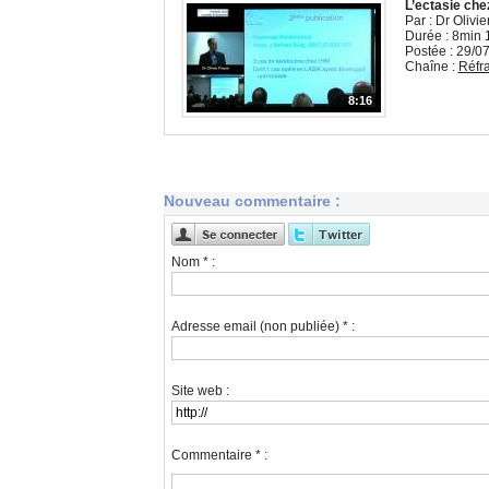
L’ectasie che
Par : Dr Olivie
Durée : 8min 
Postée : 29/0
Chaîne :
Réfra
8:16
Nouveau commentaire :
Nom * :
Adresse email (non publiée) * :
Site web :
Commentaire * :