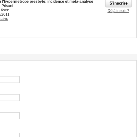
z l’hypermétrope presbyte: incidence et méta-analyse
r Prisant
16sec
Déjà inscrit ?
7/2011
ctive