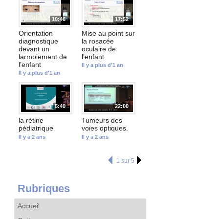
10:46
17:52
Orientation
Mise au point sur
diagnostique
la rosacée
devant un
oculaire de
larmoiement de
l’enfant
l’enfant
Il y a plus d'1 an
Il y a plus d'1 an
5:40
22:00
la rétine
Tumeurs des
pédiatrique
voies optiques.
Il y a 2 ans
Il y a 2 ans
1 sur 5
Rubriques
Accueil