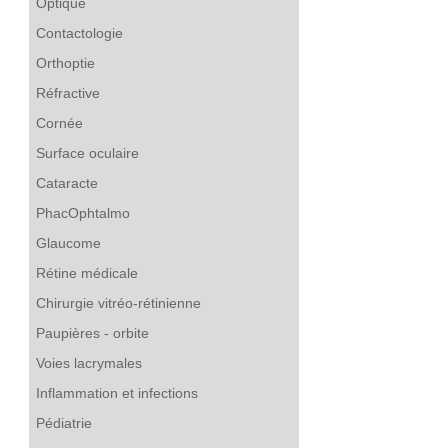
Optique
Contactologie
Orthoptie
Réfractive
Cornée
Surface oculaire
Cataracte
PhacOphtalmo
Glaucome
Rétine médicale
Chirurgie vitréo-rétinienne
Paupières - orbite
Voies lacrymales
Inflammation et infections
Pédiatrie