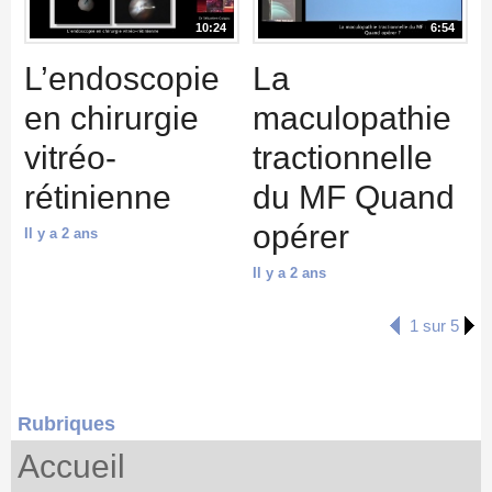
10:24
6:54
L’endoscopie
La
en chirurgie
maculopathie
vitréo-
tractionnelle
rétinienne
du MF Quand
opérer
Il y a 2 ans
Il y a 2 ans
1 sur 5
Rubriques
Accueil