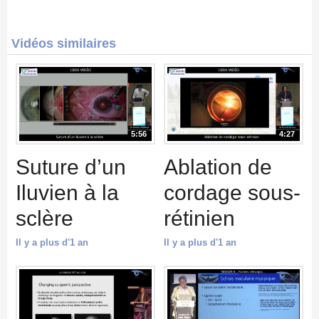
Vidéos similaires
5:56
4:27
Suture d’un
Ablation de
Iluvien à la
cordage sous-
sclère
rétinien
Il y a plus d'1 an
Il y a plus d'1 an