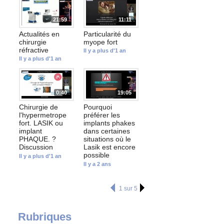
21:59
11:11
Actualités en
Particularité du
chirurgie
myope fort
réfractive
Il y a plus d'1 an
Il y a plus d'1 an
0:40
19:05
Chirurgie de
Pourquoi
l'hypermetrope
préférer les
fort. LASIK ou
implants phakes
implant
dans certaines
PHAQUE. ?
situations où le
Discussion
Lasik est encore
possible
Il y a plus d'1 an
Il y a 2 ans
1 sur 5
Rubriques