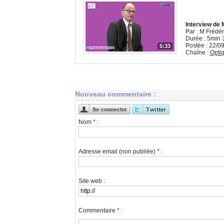
Interview de
Par : M Fréd
Durée : 5min 
Postée : 22/0
5:33
Chaîne :
Opti
Nouveau commentaire :
Nom * :
Adresse email (non publiée) * :
Site web :
Commentaire * :