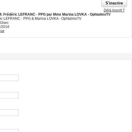
Déjà inscrit ?
 M. Frédéric LEFRANC - PPG par Mme Marina LOVKA - OphtalmoTV
éric LEFRANC - PPG & Marina LOVKA - OphtalmoTV
33sec
9/2016
que