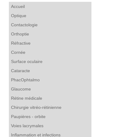
Accueil
Optique
Contactologie
Orthoptie
Réfractive
Cornée
Surface oculaire
Cataracte
PhacOphtalmo
Glaucome
Rétine médicale
Chirurgie vitréo-rétinienne
Paupières - orbite
Voies lacrymales
Inflammation et infections