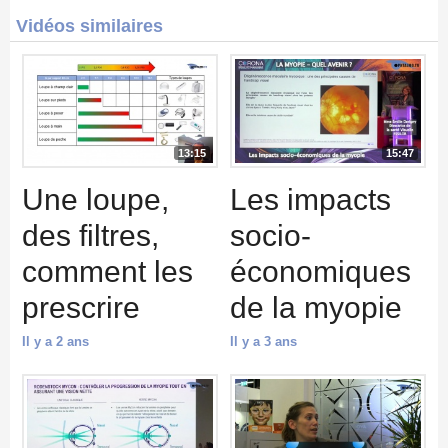
Vidéos similaires
13:15
15:47
Une loupe,
Les impacts
des filtres,
socio-
comment les
économiques
prescrire
de la myopie
Il y a 2 ans
Il y a 3 ans