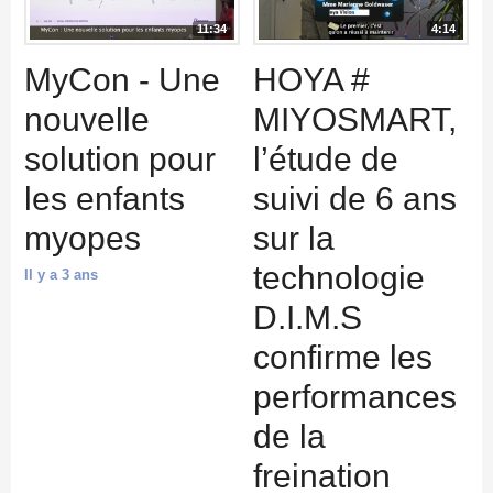
11:34
4:14
MyCon - Une
HOYA #
nouvelle
MIYOSMART,
solution pour
l’étude de
les enfants
suivi de 6 ans
myopes
sur la
technologie
Il y a 3 ans
D.I.M.S
confirme les
performances
de la
freination