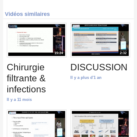
Vidéos similaires
15:24
2:32
Chirurgie
DISCUSSION
filtrante &
Il y a plus d'1 an
infections
Il y a 11 mois