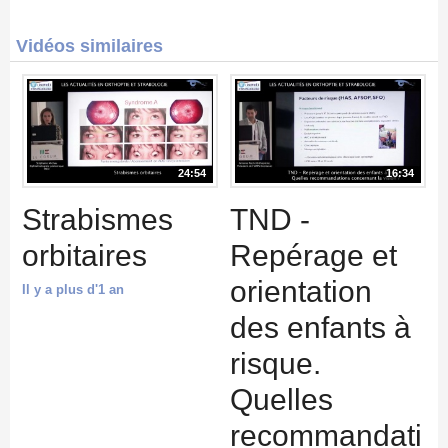
Vidéos similaires
24:54
16:34
Strabismes
TND -
orbitaires
Repérage et
orientation
Il y a plus d'1 an
des enfants à
risque.
Quelles
recommandati