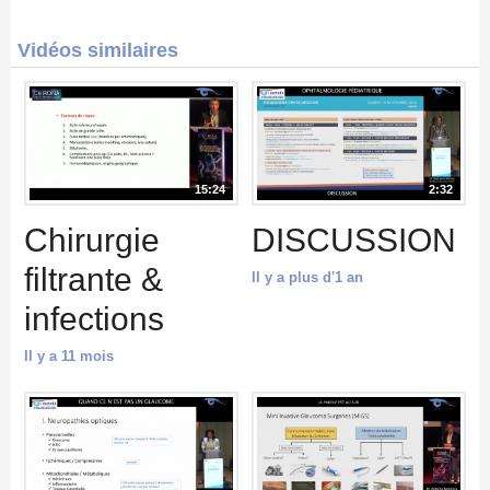
Vidéos similaires
15:24
2:32
Chirurgie
DISCUSSION
filtrante &
Il y a plus d'1 an
infections
Il y a 11 mois