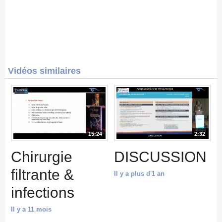
Vidéos similaires
15:24
2:32
Chirurgie
DISCUSSION
filtrante &
Il y a plus d'1 an
infections
Il y a 11 mois