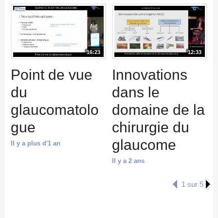
16:23
12:33
Point de vue
Innovations
du
dans le
glaucomatolo
domaine de la
gue
chirurgie du
glaucome
Il y a plus d'1 an
Il y a 2 ans
1 sur 5