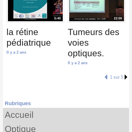
5:40
22:00
la rétine
Tumeurs des
pédiatrique
voies
optiques.
Il y a 2 ans
Il y a 2 ans
1 sur 5
Rubriques
Accueil
Optique