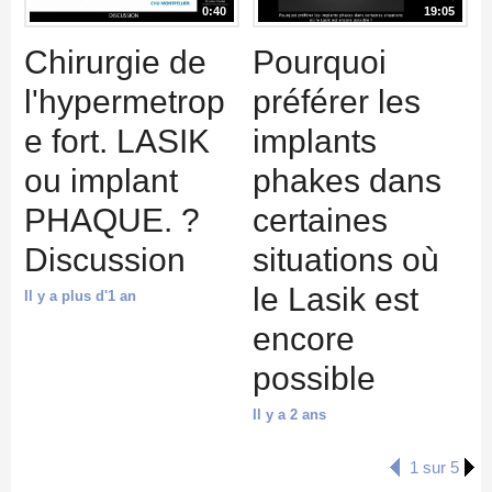
0:40
19:05
Chirurgie de
Pourquoi
l'hypermetrop
préférer les
e fort. LASIK
implants
ou implant
phakes dans
PHAQUE. ?
certaines
Discussion
situations où
le Lasik est
Il y a plus d'1 an
encore
possible
Il y a 2 ans
1 sur 5