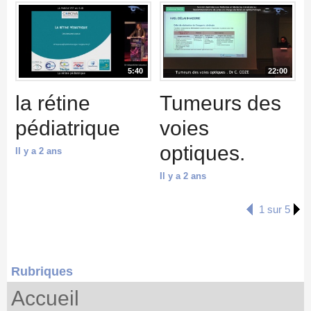
5:40
22:00
la rétine
Tumeurs des
pédiatrique
voies
optiques.
Il y a 2 ans
Il y a 2 ans
1 sur 5
Rubriques
Accueil