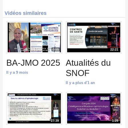
Vidéos similaires
0:55
22:21
BA-JMO 2025
Atualités du
SNOF
Il y a 9 mois
Il y a plus d'1 an
27:39
1:29