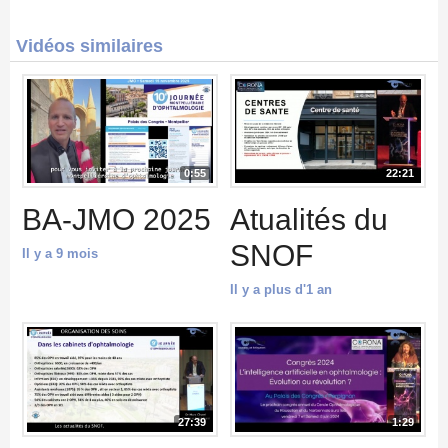
Vidéos similaires
0:55
22:21
BA-JMO 2025
Atualités du
SNOF
Il y a 9 mois
Il y a plus d'1 an
27:39
1:29