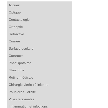
Accueil
Optique
Contactologie
Orthoptie
Réfractive
Cornée
Surface oculaire
Cataracte
PhacOphtalmo
Glaucome
Rétine médicale
Chirurgie vitréo-rétinienne
Paupières - orbite
Voies lacrymales
Inflammation et infections