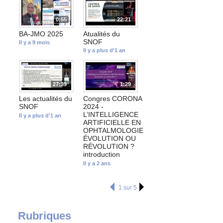
0:55
22:21
BA-JMO 2025
Atualités du
SNOF
Il y a 9 mois
Il y a plus d'1 an
27:39
1:29
Les actualités du
Congres CORONA
SNOF
2024 -
L’INTELLIGENCE
Il y a plus d'1 an
ARTIFICIELLE EN
OPHTALMOLOGIE
ÉVOLUTION OU
RÉVOLUTION ?
introduction
Il y a 2 ans
1 sur 5
Rubriques