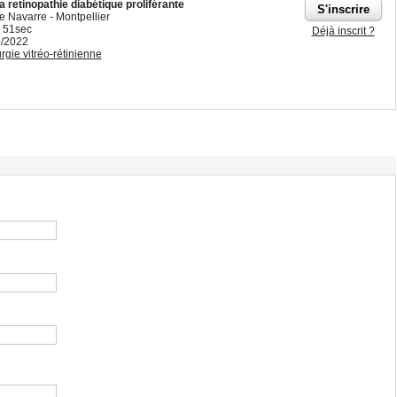
a retinopathie diabétique proliférante
e Navarre - Montpellier
 51sec
Déjà inscrit ?
5/2022
rgie vitréo-rétinienne