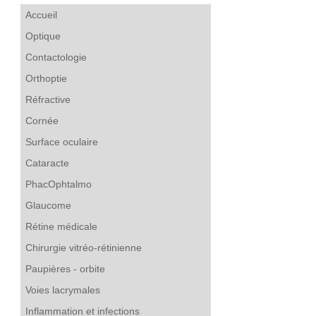
Accueil
Optique
Contactologie
Orthoptie
Réfractive
Cornée
Surface oculaire
Cataracte
PhacOphtalmo
Glaucome
Rétine médicale
Chirurgie vitréo-rétinienne
Paupières - orbite
Voies lacrymales
Inflammation et infections