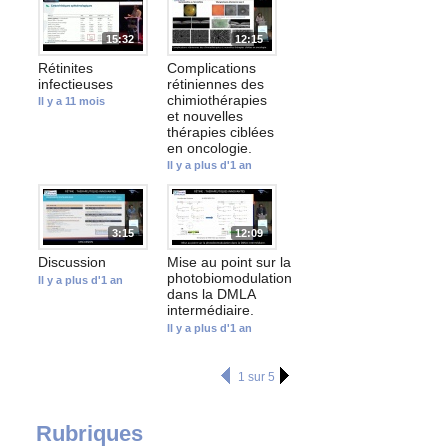
15:32
12:15
Rétinites
Complications
infectieuses
rétiniennes des
chimiothérapies
Il y a 11 mois
et nouvelles
thérapies ciblées
en oncologie.
Il y a plus d'1 an
3:15
12:09
Discussion
Mise au point sur la
photobiomodulation
Il y a plus d'1 an
dans la DMLA
intermédiaire.
Il y a plus d'1 an
1 sur 5
Rubriques