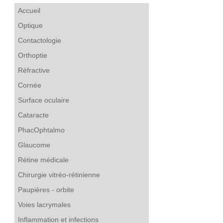
Accueil
Optique
Contactologie
Orthoptie
Réfractive
Cornée
Surface oculaire
Cataracte
PhacOphtalmo
Glaucome
Rétine médicale
Chirurgie vitréo-rétinienne
Paupières - orbite
Voies lacrymales
Inflammation et infections