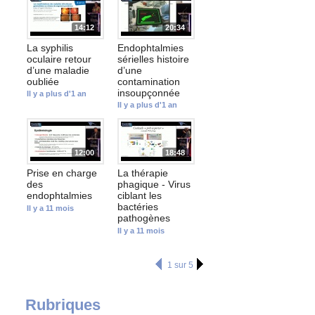
14:12
20:34
La syphilis
Endophtalmies
oculaire retour
sérielles histoire
d’une maladie
d’une
oubliée
contamination
insoupçonnée
Il y a plus d'1 an
Il y a plus d'1 an
12:00
18:48
Prise en charge
La thérapie
des
phagique - Virus
endophtalmies
ciblant les
bactéries
Il y a 11 mois
pathogènes
Il y a 11 mois
1 sur 5
Rubriques