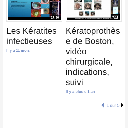
17:36
7:11
Les Kératites
Kératoprothès
infectieuses
e de Boston,
vidéo
Il y a 11 mois
chirurgicale,
indications,
suivi
Il y a plus d'1 an
1 sur 5