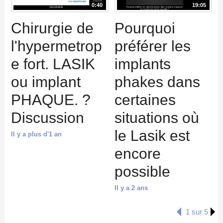
0:40
19:05
Chirurgie de
Pourquoi
l'hypermetrop
préférer les
e fort. LASIK
implants
ou implant
phakes dans
PHAQUE. ?
certaines
Discussion
situations où
le Lasik est
Il y a plus d'1 an
encore
possible
Il y a 2 ans
1 sur 5