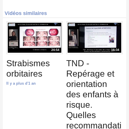
Vidéos similaires
24:54
16:34
Strabismes
TND -
orbitaires
Repérage et
orientation
Il y a plus d'1 an
des enfants à
risque.
Quelles
recommandati