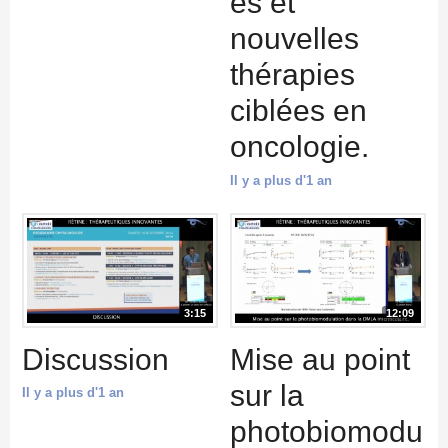
es et
nouvelles
thérapies
ciblées en
oncologie.
Il y a plus d'1 an
3:15
12:09
Discussion
Mise au point
sur la
Il y a plus d'1 an
photobiomodu